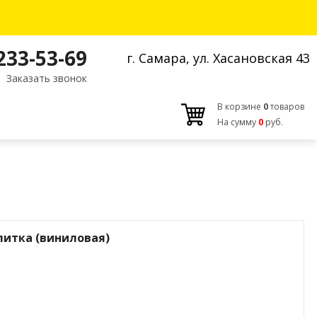
 233-53-69
г. Самара, ул. Хасановская 43
Заказать звонок
В корзине
0
товаров
На сумму
0
руб.
литка (виниловая)