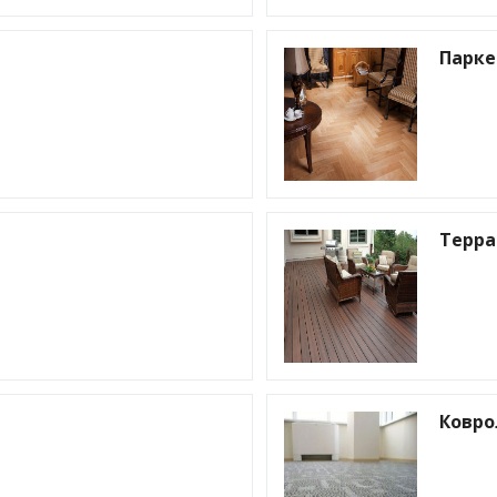
Парке
Терра
Ковро