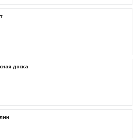
т
сная доска
лин