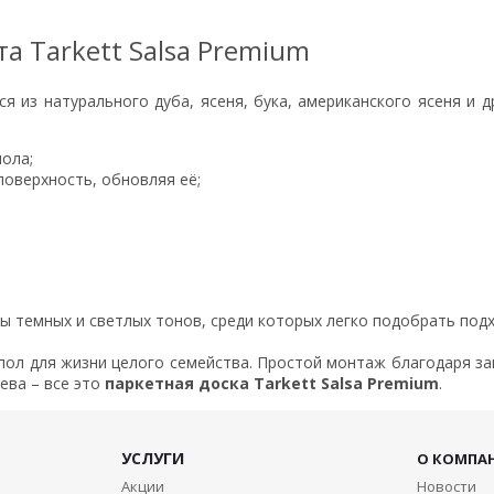
а Tarkett Salsa Premium
я из натурального дуба, ясеня, бука, американского ясеня и 
ола;
поверхность, обновляя её;
ы темных и светлых тонов, среди которых легко подобрать под
пол для жизни целого семейства. Простой монтаж благодаря з
ева – все это
паркетная доска Tarkett Salsa Premium
.
УСЛУГИ
О КОМПА
Акции
Новости