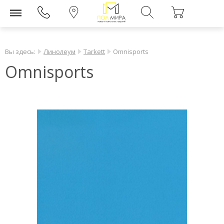
Вы здесь:
Линолеум
Tarkett
Omnisports
Omnisports