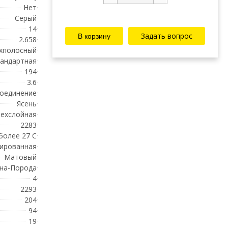
Нет
Серый
14
Задать вопрос
2.658
хполосный
андартная
194
3.6
соединение
Ясень
ехслойная
2283
 более 27 С
ированная
Матовый
на-Порода
4
2293
204
94
19