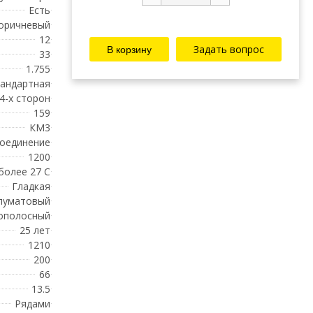
Есть
оричневый
12
Задать вопрос
33
1.755
андартная
 4-х сторон
159
КМ3
соединение
1200
 более 27 С
Гладкая
луматовый
ополосный
25 лет
1210
200
66
13.5
Рядами