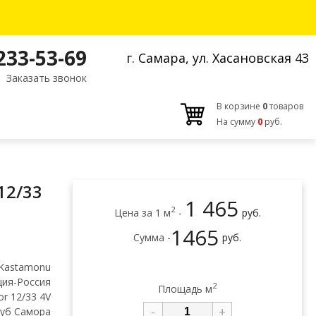
 233-53-69
г. Самара, ул. Хасановская 43
Заказать звонок
В корзине
0
товаров
На сумму
0
руб.
12/33
1 465
2
Цена за 1 м
-
руб.
1465
Сумма -
руб.
Kastamonu
ция-Россия
2
Площадь м
or 12/33 4V
-
+
уб Самора