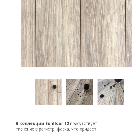
В коллекции
Sunfloor
12
присутствует
тиснение в регистр, фаска, что придает