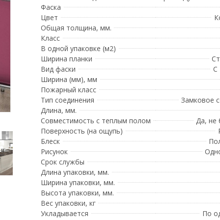
Фаска
Цвет
К
Общая толщина, мм.
Класс
В одной упаковке (м2)
Ширина планки
Ст
Вид фаски
С
Ширина (мм), мм
Пожарный класс
Тип соединения
Замковое 
Длина, мм.
Совместимость с теплым полом
Да, не
Поверхность (на ощупь)
Блеск
По
Рисунок
Одн
Срок службы
Длина упаковки, мм.
Ширина упаковки, мм.
Высота упаковки, мм.
Вес упаковки, кг
Укладывается
По о