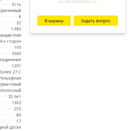
Есть
оричневый
8
Задать вопрос
32
1.985
андартная
 4-х сторон
193
КМ3
соединение
1291
 более 27 С
Рельефная
луматовый
ополосный
20 лет
1302
255
80
17
дной доске