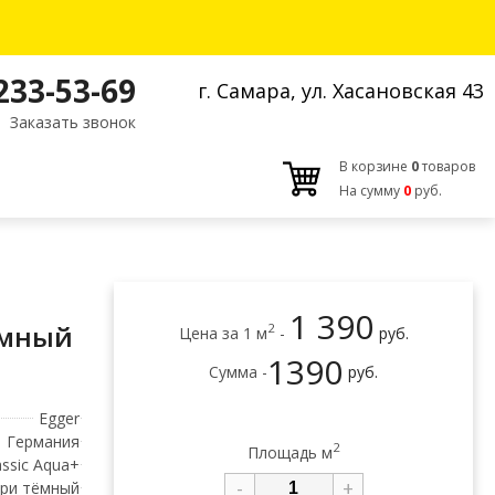
 233-53-69
г. Самара, ул. Хасановская 43
Заказать звонок
В корзине
0
товаров
На сумму
0
руб.
c
1 390
ёмный
2
Цена за 1 м
-
руб.
1390
Сумма -
руб.
Egger
Германия
2
Площадь м
ssic Aqua+
-
+
ери тёмный