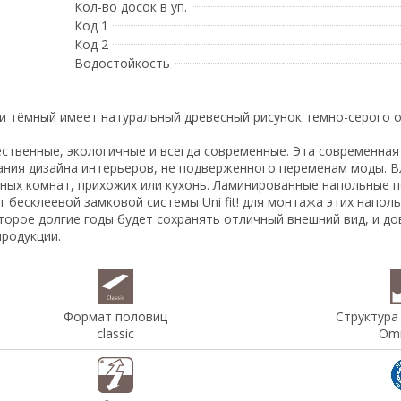
Кол-во досок в уп.
Код 1
Код 2
Водостойкость
 тёмный имеет натуральный древесный рисунок темно-серого о
твенные, экологичные и всегда современные. Эта современная 
ания дизайна интерьеров, не подверженного переменам моды. 
ных комнат, прихожих или кухонь. Ламинированные напольные по
т бесклеевой замковой системы Uni fit! для монтажа этих нап
оторое долгие годы будет сохранять отличный внешний вид, и д
продукции.
Формат половиц
Структура
classic
Omn