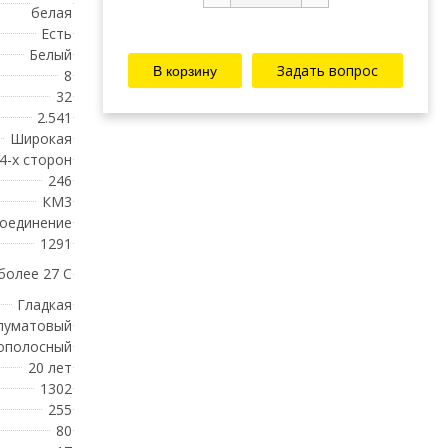
белая
Есть
Белый
Задать вопрос
8
32
2.541
Широкая
 4-х сторон
246
КМ3
соединение
1291
 более 27 С
Гладкая
луматовый
ополосный
20 лет
1302
255
80