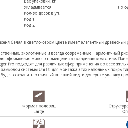
Вес упаковки, кг
Укладывается
По о
Кол-во досок в уп.
Код 1
Код 2
еня белая в светло-сером цвете имеет элегантный древесный р
ственные, экологичные и всегда современные. Гармоничный рис
 для оформления жилого помещения в скандинавском стиле. Пан
ger Pro подходят для различных сфер применения во всех жил
ой замковой системы Uni fit! для монтажа этих напольных покры
 будет сохранять отличный внешний вид, и доверьте укладку п
Формат половиц
Структур
Large
Om