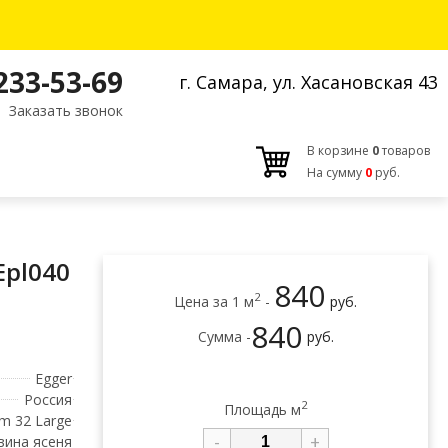
 233-53-69
г. Самара, ул. Хасановская 43
Заказать звонок
В корзине
0
товаров
На сумму
0
руб.
Epl040
840
2
Цена за 1 м
-
руб.
840
Сумма -
руб.
Egger
Россия
2
Площадь м
m 32 Large
-
+
вина ясеня