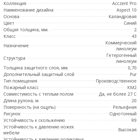
Коллекция
Acczent Pro
Наименование дизайна
Aspect 10
Основа
Каландровая
Цвет
Синий
Общая толщина, мм.
2
Класс
43
Коммерческий
Назначение
линолеум
Гетерогенный
Структура
линолеум
Толщина защитного слоя, мм.
0,70
Дополнительный защитный слой
Pur
Тип помещения
Производственное
Пожарный класс
КМ2
Совместимость с теплым полом
Да, не более 27 С
Длина рулона, м.
20
Поверхность (на ощупь)
Рельефная
Рисунок
Однотонный
Устойчивость к скольжению
R9
Устойчивость к давлению ножек
Высокая
мебели
Устойчивость к давлению роликовых