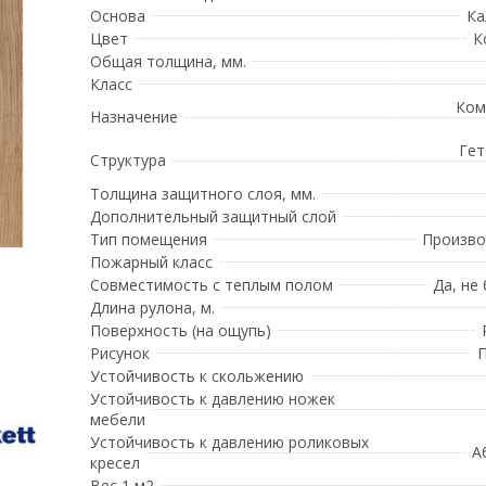
Основа
Ка
Цвет
К
Общая толщина, мм.
Класс
Ком
Назначение
Гет
Структура
Толщина защитного слоя, мм.
Дополнительный защитный слой
Тип помещения
Произво
Пожарный класс
Совместимость с теплым полом
Да, не
Длина рулона, м.
Поверхность (на ощупь)
Рисунок
П
Устойчивость к скольжению
Устойчивость к давлению ножек
мебели
Устойчивость к давлению роликовых
А
кресел
Вес 1 м2