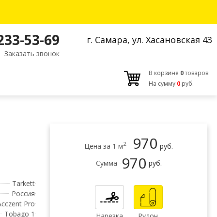
 233-53-69
г. Самара, ул. Хасановская 43
Заказать звонок
В корзине
0
товаров
На сумму
0
руб.
970
2
Цена за 1 м
-
руб.
970
Сумма -
руб.
Tarkett
Россия
Acczent Pro
Tobago 1
Нарезка
Рулон