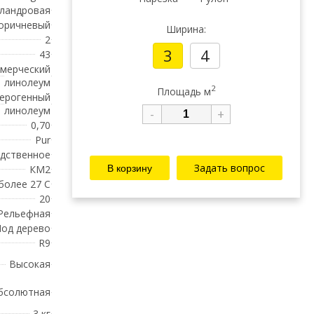
ландровая
оричневый
Ширина:
2
3
4
43
мерческий
линолеум
2
Площадь м
ерогенный
линолеум
-
+
0,70
Pur
дственное
Задать вопрос
КМ2
 более 27 С
20
Рельефная
од дерево
R9
Высокая
бсолютная
3 кг