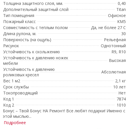
Толщина защитного слоя, мм.
0,40
Дополнительный защитный слой
Titan
Тип помещения
Офисное
Пожарный класс
КМ5
Совместимость с теплым полом
Да, не более 27 С
Длина рулона, м.
30
Поверхность (на ощупь)
Рельефная
Рисунок
Однотонный
Устойчивость к скольжению
R9, R10
Устойчивость к давлению ножек
Высокая
мебели
Устойчивость к давлению
Абсолютная
роликовых кресел
Вес 1 м2
2,1 кг
Срок службы
10 лет
Токопроводящий
Нет
Код 1
7874
Код 2
1010
Бонус – Твой Бонус НА Ремонт! Все любят подарки! Именно с
этой мыслью...
Подробнее