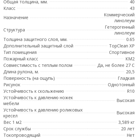
Общая толщина, мм.
40
Класс
43
Коммерческий
Назначение
линолеум
Гетерогенный
Структура
линолеум
Толщина защитного слоя, мм.
0.65
Дополнительный защитный слой
TopClean XP
Тип помещения
Спортивное
Пожарный класс
КМ2
Совместимость с теплым полом
Да, не более 27 С
Длина рулона, м.
20,5
Поверхность (на ощупь)
Гладкая
Рисунок
Однотонный
Устойчивость к скольжению
R10
Устойчивость к давлению ножек
Высокая
мебели
Устойчивость к давлению роликовых
Высокая
кресел
Вес 1 м2
3,589 кг
Срок службы
20 лет
Токопроводящий
Нет