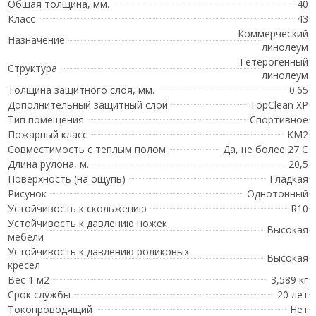
Общая толщина, мм.
40
Класс
43
Коммерческий
Назначение
линолеум
Гетерогенный
Структура
линолеум
Толщина защитного слоя, мм.
0.65
Дополнительный защитный слой
TopClean XP
Тип помещения
Спортивное
Пожарный класс
КМ2
Совместимость с теплым полом
Да, не более 27 С
Длина рулона, м.
20,5
Поверхность (на ощупь)
Гладкая
Рисунок
Однотонный
Устойчивость к скольжению
R10
Устойчивость к давлению ножек
Высокая
мебели
Устойчивость к давлению роликовых
Высокая
кресел
Вес 1 м2
3,589 кг
Срок службы
20 лет
Токопроводящий
Нет