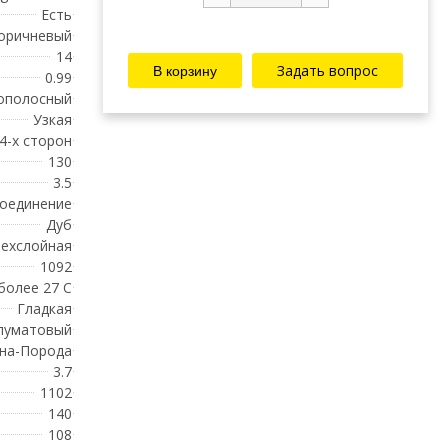
Есть
оричневый
14
Задать вопрос
0.99
ополосный
Узкая
 4-х сторон
130
3.5
соединение
Дуб
ехслойная
1092
 более 27 С
Гладкая
луматовый
на-Порода
3.7
1102
140
108