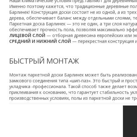
Наши климатические условия представляют для деревянных
Именно поэтому кажется, что традиционные деревяные полы
Барлинек! Конструкция доски состоит не из одной, а из тр
дерева, обеспечивает баланс между отдельными слоями, те
Паркетная доска Барлинек — это не один, а три слоя нату
обеспечивает прочность пола, позволяя максимально эффек
ЛИЦЕВОЙ СЛОЙ
— отборная древесина европейских или эк
СРЕДНИЙ И НИЖНИЙ СЛОЙ
— перекрестная конструкция и
БЫСТРЫЙ МОНТАЖ
Монтаж паркетной доски Барлинек может быть реализован 
замкового соединения типа «шип-паз». Это быстрый и про
укладчика -профессионала. Такой способ также делает в
приклеивания к основанию, что гарантует стабильность ук
производственных условиях, полы из паркетной доски не т