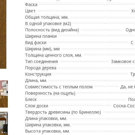
Фаска
Цвет
К
Общая толщина, мм.
В одной упаковке (м2)
Полосность (вид дизайна)
Одн
Ширина планки
Вид фаски
С
Ширина (мм), мм
Толщина ценного слоя, мм.
Тип соединения
Замковое 
Порода дерева
Конструкция
Тр
Длина, мм.
Совместимость с теплым полом
Да, не
Поверхность (на ощупь)
Блеск
По
Слои доски
Сосна-Сос
Твердость древесины (по Бринеллю)
Длина упаковки, мм.
Ширина упаковки, мм.
Высота упаковки, мм.