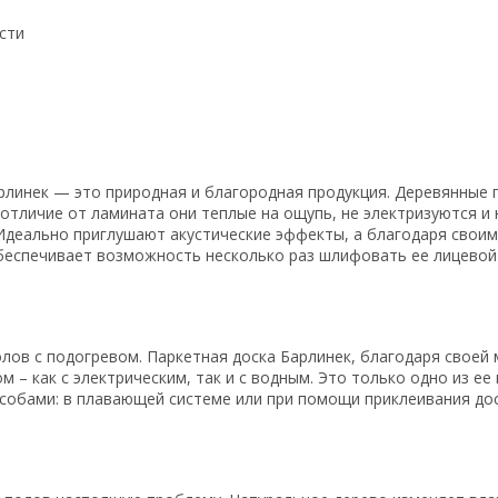
сти
арлинек — это природная и благородная продукция. Деревянные
отличие от ламината они теплые на ощупь, не электризуются и
 Идеально приглушают акустические эффекты, а благодаря свои
беспечивает возможность несколько раз шлифовать ее лицевой
олов с подогревом. Паркетная доска Барлинек, благодаря своей
м – как с электрическим, так и с водным. Это только одно из е
обами: в плавающей системе или при помощи приклеивания дос