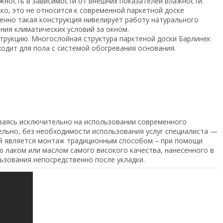
жность в зависимости от внешних показателей влажности.
о, это не относится к современной паркетной доске
Именно такая конструкция нивелирует работу натурального
ния климатических условий за окном.
струкцию. Многослойная структура парктеной доски Барлинек
одит для пола с системой обогревания основания.
ваясь исключительно на использовании современного
ельно, без необходимости использования услуг специалиста —
ой является монтаж традиционным способом – при помощи
 лаком или маслом самого високого качества, нанесенного в
ьзования непосредственно после укладки.