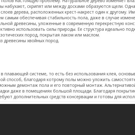
 полов настоящую проблему. Натуральное дерево изменяет вла
 набухают, скрипят или между досками образуются щели. Однак
ех слоев дерева, расположенных крест-накрест один к другому. 
м самым обеспечивая стабильность пола, даже в случае измене
ральной древесины, уложенные в современную перекрестную кон
тивно использовать силы природы. Ее структура идеально подх
зотических пород, покрытая лаком или маслом.
з древесины хвойных пород.
в плавающей системе, то есть без использования клея, основы
стой способ, благодаря котрому полы можно уложить самостоят
озможным демонтаж пола и его повторный монтаж. Альтернатив
ладки даже в помещениях большой площади. Благодаря покрытию
ребуют дополнительных средств консервации и готовы для испол