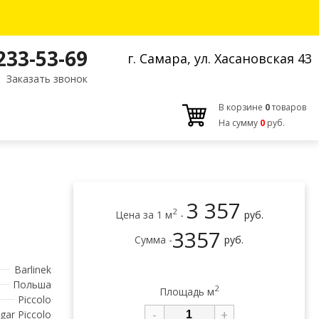
 233-53-69
г. Самара, ул. Хасановская 43
Заказать звонок
В корзине
0
товаров
На сумму
0
руб.
3 357
2
Цена за 1 м
-
руб.
3357
Сумма -
руб.
Barlinek
Польша
2
Площадь м
Piccolo
-
+
gar Piccolo