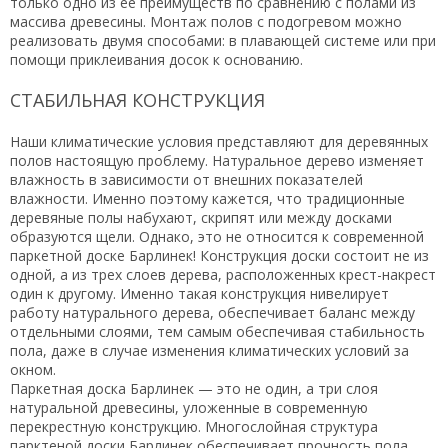
только одно из ее преимуществ по сравнению с полами из
массива древесины. Монтаж полов с подогревом можно
реализовать двумя способами: в плавающей системе или при
помощи приклеивания досок к основанию.
СТАБИЛЬНАЯ КОНСТРУКЦИЯ
Наши климатические условия представляют для деревянных
полов настоящую проблему. Натуральное дерево изменяет
влажность в зависимости от внешних показателей
влажности. Именно поэтому кажется, что традиционные
деревяные полы набухают, скрипят или между досками
образуются щели. Однако, это не относится к современной
паркетной доске Барлинек! Конструкция доски состоит не из
одной, а из трех слоев дерева, расположенных крест-накрест
один к другому. Именно такая конструкция нивелирует
работу натурального дерева, обеспечивает баланс между
отдельными слоями, тем самым обеспечивая стабильность
пола, даже в случае изменения климатических условий за
окном.
Паркетная доска Барлинек — это не один, а три слоя
натуральной древесины, уложенные в современную
перекрестную конструкцию. Многослойная структура
парктеной доски Барлинек обеспечивает прочность пола,