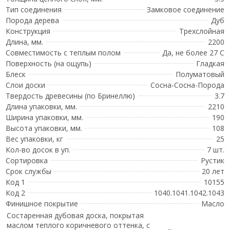
Тип соединения
Замковое соединение
Порода дерева
Дуб
Конструкция
Трехслойная
Длина, мм.
2200
Совместимость с теплым полом
Да, не более 27 С
Поверхность (на ощупь)
Гладкая
Блеск
Полуматовый
Слои доски
Сосна-Сосна-Порода
Твердость древесины (по Бринеллю)
3.7
Длина упаковки, мм.
2210
Ширина упаковки, мм.
190
Высота упаковки, мм.
108
Вес упаковки, кг
25
Кол-во досок в уп.
7 шт.
Сортировка
Рустик
Срок службы
20 лет
Код 1
10155
Код 2
1040.1041.1042.1043
Финишное покрытие
Масло
Состаренная дубовая доска, покрытая
маслом теплого коричневого оттенка, с