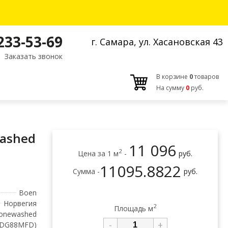
 233-53-69
г. Самара, ул. Хасановская 43
Заказать звонок
В корзине
0
товаров
На сумму
0
руб.
washed
11 096
2
Цена за 1 м
-
руб.
11095.8822
Сумма -
руб.
Boen
Норвегия
2
Площадь м
onewashed
-
+
XDG88MFD)