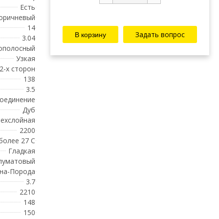
Есть
оричневый
14
Задать вопрос
3.04
ополосный
Узкая
 2-х сторон
138
3.5
соединение
Дуб
ехслойная
2200
 более 27 С
Гладкая
луматовый
на-Порода
3.7
2210
148
150