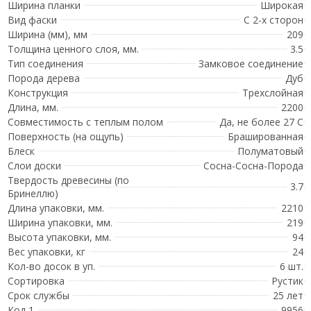
Ширина планки
Широкая
Вид фаски
С 2-х сторон
Ширина (мм), мм
209
Толщина ценного слоя, мм.
3.5
Тип соединения
Замковое соединение
Порода дерева
Дуб
Конструкция
Трехслойная
Длина, мм.
2200
Совместимость с теплым полом
Да, не более 27 С
Поверхность (на ощупь)
Брашированная
Блеск
Полуматовый
Слои доски
Сосна-Сосна-Порода
Твердость древесины (по
3.7
Бринеллю)
Длина упаковки, мм.
2210
Ширина упаковки, мм.
219
Высота упаковки, мм.
94
Вес упаковки, кг
24
Кол-во досок в уп.
6 шт.
Сортировка
Рустик
Срок службы
25 лет
Код 1
9956