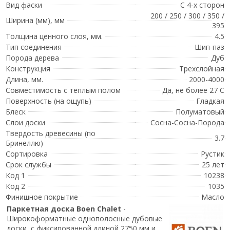
Вид фаски
С 4-х сторон
200 / 250 / 300 / 350 /
Ширина (мм), мм
395
Толщина ценного слоя, мм.
4.5
Тип соединения
Шип-паз
Порода дерева
Дуб
Конструкция
Трехслойная
Длина, мм.
2000-4000
Совместимость с теплым полом
Да, не более 27 С
Поверхность (на ощупь)
Гладкая
Блеск
Полуматовый
Слои доски
Сосна-Сосна-Порода
Твердость древесины (по
3.7
Бринеллю)
Сортировка
Рустик
Срок службы
25 лет
Код 1
10238
Код 2
1035
Финишное покрытие
Масло
Паркетная доска
Boen Chalet
-
Широкоформатные однополосные дубовые
доски, с фиксированной длиной 2750 мм и