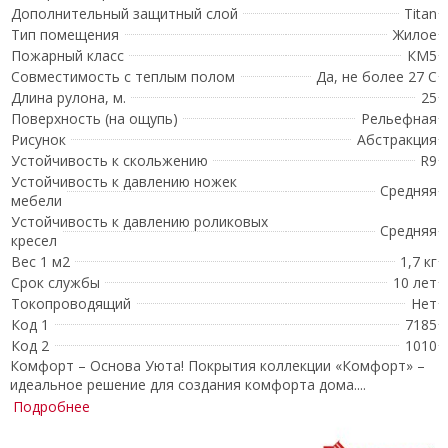
Дополнительный защитный слой
Titan
Тип помещения
Жилое
Пожарный класс
КМ5
Совместимость с теплым полом
Да, не более 27 С
Длина рулона, м.
25
Поверхность (на ощупь)
Рельефная
Рисунок
Абстракция
Устойчивость к скольжению
R9
Устойчивость к давлению ножек
Средняя
мебели
Устойчивость к давлению роликовых
Средняя
кресел
Вес 1 м2
1,7 кг
Срок службы
10 лет
Токопроводящий
Нет
Код 1
7185
Код 2
1010
Комфорт – Основа Уюта! Покрытия коллекции «Комфорт» –
идеальное решение для создания комфорта дома....
Подробнее