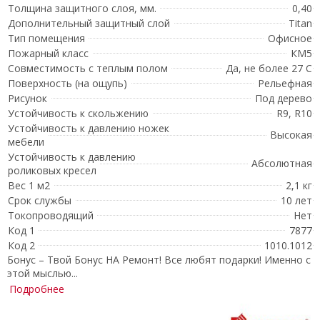
Толщина защитного слоя, мм.
0,40
Дополнительный защитный слой
Titan
Тип помещения
Офисное
Пожарный класс
КМ5
Совместимость с теплым полом
Да, не более 27 С
Поверхность (на ощупь)
Рельефная
Рисунок
Под дерево
Устойчивость к скольжению
R9, R10
Устойчивость к давлению ножек
Высокая
мебели
Устойчивость к давлению
Абсолютная
роликовых кресел
Вес 1 м2
2,1 кг
Срок службы
10 лет
Токопроводящий
Нет
Код 1
7877
Код 2
1010.1012
Бонус – Твой Бонус НА Ремонт! Все любят подарки! Именно с
этой мыслью...
Подробнее