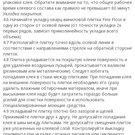
упаковке клея. Обратите внимание на то, что общее рабочее
время клеевого состава как правило не превышает 60 минут.
Укладка покрытия:
4.6 Начинайте укладку кварц-виниловой плитки Fine Floor в
одну из сторон от осевой линии (от точности укладки 2х
первых рядов, зависит прямолинейность укладки всего
объема).
4.7 Располагайте плитку точно вдоль осевой линии в
соответствии с направлениями стрелок на обратной стороне
плиток.
4.8 Плитка укладывается на покрытую клеем поверхность и
для удаления воздушных пузырей, прокатывается валиком
(резиновым или металлическим). Следует избегать
попадания клея в стыки между плитками. При попадании клея
на внешнюю поверхность плитки необходимо его сразу
удалить влажным обтирочным материалом, иначе при
высыхании клея надо будет затратить гораздо больше
усилий для очистки поверхности и использовать
специализированные моющие средства.
4.9 Укладывайте плитку плотно без зазоров и щелей.
Прижимайте плитки друг к другу. Не допускайте попадания
клея в швы между плитками. Не допускайте смещения плиток
уже уложенных на клеевой слой. Контролируйте выкладку
орнамента при укладке сложных рисунков или цикличного