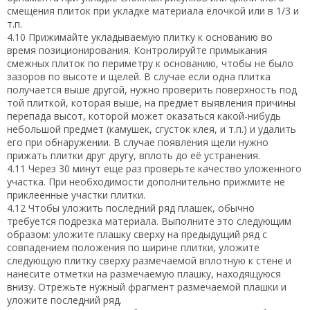
смещения плиток при укладке материала ёлочкой или в 1/3 и
т.п.
4.10 Прижимайте укладываемую плитку к основанию во
время позиционирования. Контролируйте примыкания
смежных плиток по периметру к основанию, чтобы не было
зазоров по высоте и щелей. В случае если одна плитка
получается выше другой, нужно проверить поверхность под
той плиткой, которая выше, на предмет выявления причины
перепада высот, которой может оказаться какой-нибудь
небольшой предмет (камушек, сгусток клея, и т.п.) и удалить
его при обнаружении. В случае появления щели нужно
прижать плитки друг другу, вплоть до её устранения.
4.11 Через 30 минут еще раз проверьте качество уложенного
участка. При необходимости дополнительно прижмите не
приклеенные участки плитки.
4.12 Чтобы уложить последний ряд плашек, обычно
требуется подрезка материала. Выполните это следующим
образом: уложите плашку сверху на предыдущий ряд с
совпадением положения по ширине плитки, уложите
следующую плитку сверху размечаемой вплотную к стене и
нанесите отметки на размечаемую плашку, находящуюся
внизу. Отрежьте нужный фрагмент размечаемой плашки и
уложите последний ряд.