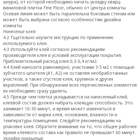
шнура), от которой необходимо начать укладку кварц-
виниловой плитки Fine Floor, обычно от центра комнаты.
Осевая линия может быть параллельна боковым стенам или
может быть выбрана согласно особенностям дизайна
комнаты.
Нанесение клея:
4.2 Тщательно изучите инструкцию по применению
используемого клея.
4.3 Используйте клей согласно рекомендациям
производителя клея и условий эксплуатации покрытия.
Приблизительный расход клея 0,3-0,4 кг/м2.
4.4 Клей наносите равномерно, участками 3-5 м2 с помощью
зубчатого шпателя (А1, А2) не оставляя необработанных
участков, а также сгустков клея, крупинок и других
вкраплений. При обнаружении всех перечисленных элементов
их необходимо сразу удалить.
4.5 Прежде чем плитка укладывается на нанесенный клей,
клеевой состав должен набрать клеящую способность. Это
занимает 10-30 минут, и время может изменяться в
зависимости от марки клея, основания, влажности и
температуры помещения. Следуйте рекомендациям на
упаковке клея. Обратите внимание на то, что общее рабочее
время клеевого состава как правило не превышает 60 минут.
Укладка покрытия: