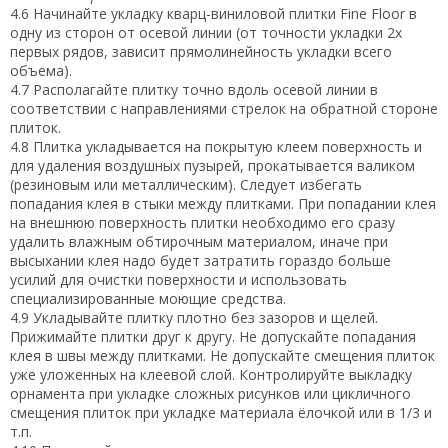
4.6 Начинайте укладку кварц-виниловой плитки Fine Floor в
одну из сторон от осевой линии (от точности укладки 2х
первых рядов, зависит прямолинейность укладки всего
объема).
4.7 Располагайте плитку точно вдоль осевой линии в
соответствии с направлениями стрелок на обратной стороне
плиток.
4.8 Плитка укладывается на покрытую клеем поверхность и
для удаления воздушных пузырей, прокатывается валиком
(резиновым или металлическим). Следует избегать
попадания клея в стыки между плитками. При попадании клея
на внешнюю поверхность плитки необходимо его сразу
удалить влажным обтирочным материалом, иначе при
высыхании клея надо будет затратить гораздо больше
усилий для очистки поверхности и использовать
специализированные моющие средства.
4.9 Укладывайте плитку плотно без зазоров и щелей.
Прижимайте плитки друг к другу. Не допускайте попадания
клея в швы между плитками. Не допускайте смещения плиток
уже уложенных на клеевой слой. Контролируйте выкладку
орнамента при укладке сложных рисунков или цикличного
смещения плиток при укладке материала ёлочкой или в 1/3 и
т.п.