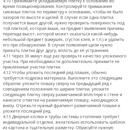
4.10 Прижимайте укладываемую плитку к основанию во
время позиционирования. Контролируйте примыкания
смежных плиток по периметру к основанию, чтобы не было
зазоров по высоте и щелей. В случае если одна плитка
получается выше другой, нужно проверить поверхность под
той плиткой, которая выше, на предмет выявления причины
перепада высот, которой может оказаться какой-нибудь
небольшой предмет (камушек, сгусток клея, и т.п.) и удалить
его при обнаружении. В случае появления щели нужно
прижать плитки друг другу, вплоть до её устранения.
4.11 Через 30 минут еще раз проверьте качество уложенного
участка. При необходимости дополнительно прижмите не
приклеенные участки плитки.
4.12 Чтобы уложить последний ряд плашек, обычно
требуется подрезка материала. Выполните это следующим
образом: уложите плашку сверху на предыдущий ряд с
совпадением положения по ширине плитки, уложите
следующую плитку сверху размечаемой вплотную к стене и
нанесите отметки на размечаемую плашку, находящуюся
внизу. Отрежьте нужный фрагмент размечаемой плашки и
уложите последний ряд.
4.13 Дверные косяки и трубы системы отопления требуют
индивидуальной отделки, желательно использовать шаблон
из картона и тщательную разметку. Обрисуйте нужную