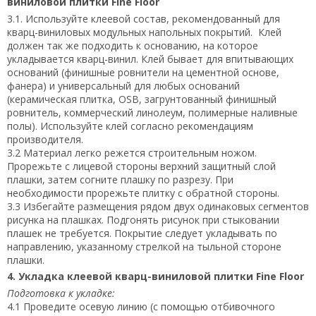
виниловой плитки Fine Floor
3.1. Используйте клеевой состав, рекомендованный для
кварц-виниловых модульных напольных покрытий. Клей
должен так же подходить к основанию, на которое
укладывается кварц-винил. Клей бывает для впитывающих
оснований (финишные ровнители на цементной основе,
фанера) и универсальный для любых оснований
(керамическая плитка, OSB, загрунтованный финишный
ровнитель, коммерческий линолеум, полимерные наливные
полы). Используйте клей согласно рекомендациям
производителя.
3.2 Материал легко режется строительным ножом.
Прорежьте с лицевой стороны верхний защитный слой
плашки, затем согните плашку по разрезу. При
необходимости прорежьте плитку с обратной стороны.
3.3 Избегайте размещения рядом двух одинаковых сегментов
рисунка на плашках. Подгонять рисунок при стыковании
плашек не требуется. Покрытие следует укладывать по
направлению, указанному стрелкой на тыльной стороне
плашки.
4. Укладка клеевой кварц-виниловой плитки Fine Floor
Подготовка к укладке:
4.1 Проведите осевую линию (с помощью отбивочного