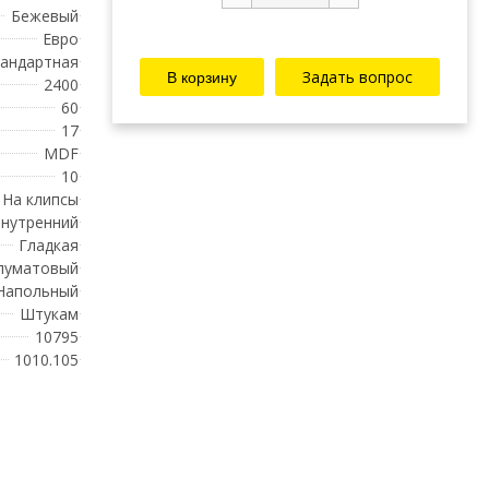
Бежевый
Евро
андартная
Задать вопрос
2400
60
17
MDF
10
На клипсы
нутренний
Гладкая
луматовый
Напольный
Штукам
10795
1010.105