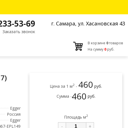
 233-53-69
г. Самара, ул. Хасановская 43
Заказать звонок
В корзине
0
товаров
На сумму
0
руб.
7)
460
2
Цена за 1 м
-
руб.
460
Сумма -
руб.
Egger
Россия
2
Площадь м
Egger
-
+
467-EPL149