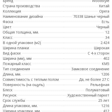
Бренд
Woodstyle
Страна производства
Китай
Коллекция
Opera
Наименование дизайна
70338 Шанье черный
Фаска
Есть
Цвет
Черный
Общая толщина, мм.
12
Класс
34
В одной упаковке (м2)
2.424
Ширина планки
Широкая
Вид фаски
С 4-х сторон
Ширина (мм), мм
402
Пожарный класс
КМ5
Тип соединения
Замковое соединение
Длина, мм.
1206
Совместимость с теплым полом
Да, не более 27 С
Поверхность (на ощупь)
Рельефная
Блеск
Полуматовый
Рисунок
Художественный паркет
Срок службы
25 лет
Длина упаковки, мм.
1216
Ширина упаковки, мм.
412