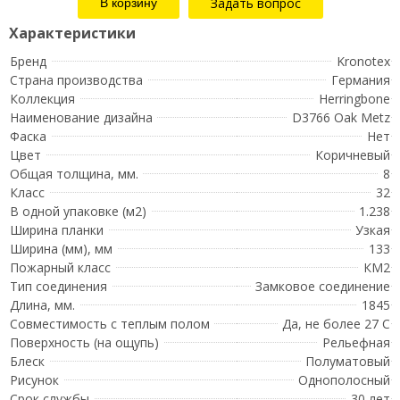
Задать вопрос
Бренд
Kronotex
Страна производства
Германия
Коллекция
Herringbone
Наименование дизайна
D3766 Oak Metz
Фаска
Нет
Цвет
Коричневый
Общая толщина, мм.
8
Класс
32
В одной упаковке (м2)
1.238
Ширина планки
Узкая
Ширина (мм), мм
133
Пожарный класс
КМ2
Тип соединения
Замковое соединение
Длина, мм.
1845
Совместимость с теплым полом
Да, не более 27 С
Поверхность (на ощупь)
Рельефная
Блеск
Полуматовый
Рисунок
Однополосный
Срок службы
30 лет