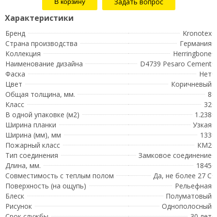
Задать вопрос
Бренд
Kronotex
Страна производства
Германия
Коллекция
Herringbone
Наименование дизайна
D4739 Pesaro Cement
Фаска
Нет
Цвет
Коричневый
Общая толщина, мм.
8
Класс
32
В одной упаковке (м2)
1.238
Ширина планки
Узкая
Ширина (мм), мм
133
Пожарный класс
КМ2
Тип соединения
Замковое соединение
Длина, мм.
1845
Совместимость с теплым полом
Да, не более 27 С
Поверхность (на ощупь)
Рельефная
Блеск
Полуматовый
Рисунок
Однополосный
Срок службы
30 лет