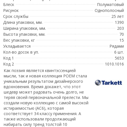
Блеск
Полуматовый
Рисунок
Однополосный
Срок службы
25 лет
Длина упаковки, мм.
1390
Ширина упаковки, мм.
203
Высота упаковки, мм.
70
Вес упаковки, кг
15
Укладывается
Рядами
Кол-во досок в уп.
6 шт.
Код 1
5653
Код 2
1010.1016
Как поэзия является квинтэссенцией
мысли, так и новая коллекция POEM стала
уникальным результатом дизайнерского
вдохновения. Время докажет, что этот
шедевр может радовать очень долго, не
теряя своей первоначальной прелести. Мы
создали новую коллекцию с самой высокой
истираемостью (AC6), которая
соответствует 34 классу применения. А
также использовали продолжающий
набирать силу тренд толстой 10