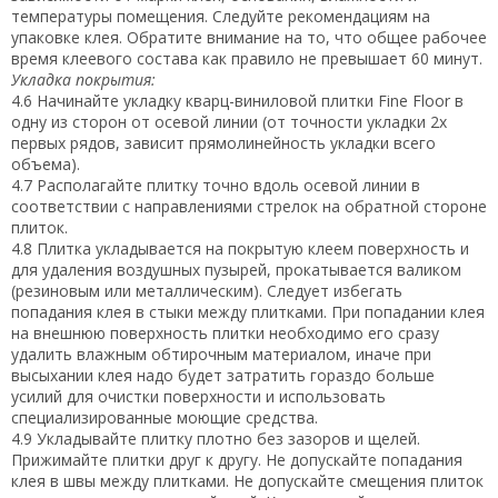
температуры помещения. Следуйте рекомендациям на
упаковке клея. Обратите внимание на то, что общее рабочее
время клеевого состава как правило не превышает 60 минут.
Укладка покрытия:
4.6 Начинайте укладку кварц-виниловой плитки Fine Floor в
одну из сторон от осевой линии (от точности укладки 2х
первых рядов, зависит прямолинейность укладки всего
объема).
4.7 Располагайте плитку точно вдоль осевой линии в
соответствии с направлениями стрелок на обратной стороне
плиток.
4.8 Плитка укладывается на покрытую клеем поверхность и
для удаления воздушных пузырей, прокатывается валиком
(резиновым или металлическим). Следует избегать
попадания клея в стыки между плитками. При попадании клея
на внешнюю поверхность плитки необходимо его сразу
удалить влажным обтирочным материалом, иначе при
высыхании клея надо будет затратить гораздо больше
усилий для очистки поверхности и использовать
специализированные моющие средства.
4.9 Укладывайте плитку плотно без зазоров и щелей.
Прижимайте плитки друг к другу. Не допускайте попадания
клея в швы между плитками. Не допускайте смещения плиток