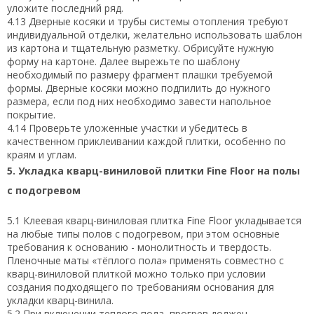
уложите последний ряд.
4.13 Дверные косяки и трубы системы отопления требуют
индивидуальной отделки, желательно использовать шаблон
из картона и тщательную разметку. Обрисуйте нужную
форму на картоне. Далее вырежьте по шаблону
необходимый по размеру фрагмент плашки требуемой
формы. Дверные косяки можно подпилить до нужного
размера, если под них необходимо завести напольное
покрытие.
4.14 Проверьте уложенные участки и убедитесь в
качественном приклеивании каждой плитки, особенно по
краям и углам.
5. Укладка кварц-виниловой плитки Fine Floor на полы
с подогревом
5.1 Клеевая кварц-виниловая плитка Fine Floor укладывается
на любые типы полов с подогревом, при этом основные
требования к основанию - монолитность и твердость.
Пленочные маты «тёплого пола» применять совместно с
кварц-виниловой плиткой можно только при условии
создания подходящего по требованиям основания для
укладки кварц-винила.
5.2 При включении теплого пола, прогрев должен