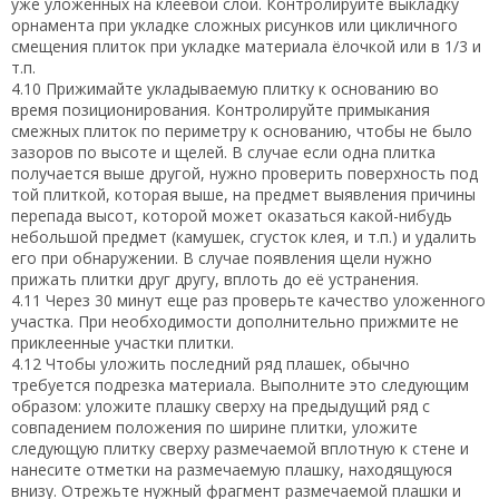
уже уложенных на клеевой слой. Контролируйте выкладку
орнамента при укладке сложных рисунков или цикличного
смещения плиток при укладке материала ёлочкой или в 1/3 и
т.п.
4.10 Прижимайте укладываемую плитку к основанию во
время позиционирования. Контролируйте примыкания
смежных плиток по периметру к основанию, чтобы не было
зазоров по высоте и щелей. В случае если одна плитка
получается выше другой, нужно проверить поверхность под
той плиткой, которая выше, на предмет выявления причины
перепада высот, которой может оказаться какой-нибудь
небольшой предмет (камушек, сгусток клея, и т.п.) и удалить
его при обнаружении. В случае появления щели нужно
прижать плитки друг другу, вплоть до её устранения.
4.11 Через 30 минут еще раз проверьте качество уложенного
участка. При необходимости дополнительно прижмите не
приклеенные участки плитки.
4.12 Чтобы уложить последний ряд плашек, обычно
требуется подрезка материала. Выполните это следующим
образом: уложите плашку сверху на предыдущий ряд с
совпадением положения по ширине плитки, уложите
следующую плитку сверху размечаемой вплотную к стене и
нанесите отметки на размечаемую плашку, находящуюся
внизу. Отрежьте нужный фрагмент размечаемой плашки и