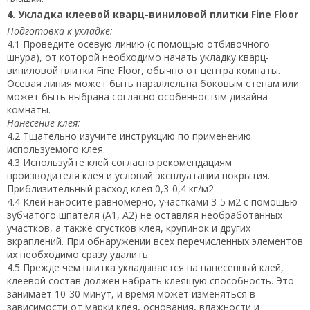
4. Укладка клеевой кварц-виниловой плитки Fine Floor
Подготовка к укладке:
4.1 Проведите осевую линию (с помощью отбивочного
шнура), от которой необходимо начать укладку кварц-
виниловой плитки Fine Floor, обычно от центра комнаты.
Осевая линия может быть параллельна боковым стенам или
может быть выбрана согласно особенностям дизайна
комнаты.
Нанесение клея:
4.2 Тщательно изучите инструкцию по применению
используемого клея.
4.3 Используйте клей согласно рекомендациям
производителя клея и условий эксплуатации покрытия.
Приблизительный расход клея 0,3-0,4 кг/м2.
4.4 Клей наносите равномерно, участками 3-5 м2 с помощью
зубчатого шпателя (А1, А2) не оставляя необработанных
участков, а также сгустков клея, крупинок и других
вкраплений. При обнаружении всех перечисленных элементов
их необходимо сразу удалить.
4.5 Прежде чем плитка укладывается на нанесенный клей,
клеевой состав должен набрать клеящую способность. Это
занимает 10-30 минут, и время может изменяться в
зависимости от марки клея, основания, влажности и