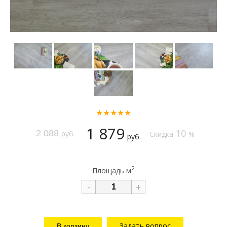
★★★★★
1 879
10
2 088
руб.
Скидка
%
руб.
2
Площадь м
-
+
Задать вопрос