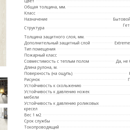
Цвет
Общая толщина, мм.
Класс
Назначение
Бытовой
Гет
Структура
Толщина защитного слоя, мм.
Дополнительный защитный слой
Extreme
Тип помещения
Пожарный класс
Совместимость с теплым полом
Да, не
Длина рулона, м.
Поверхность (на ощупь)
Рисунок
П
Устойчивость к скольжению
Устойчивость к давлению ножек
мебели
Устойчивость к давлению роликовых
кресел
Вес 1 м2
Срок службы
Токопроводящий