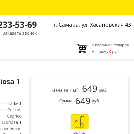
 233-53-69
г. Самара, ул. Хасановская 43
Заказать звонок
В корзине
0
товаров
На сумму
0
руб.
iosa 1
649
2
Цена за 1 м
-
руб.
649
Сумма -
руб.
Tarkett
Россия
Caprice
Gloriosa 1
спененная
Рулон