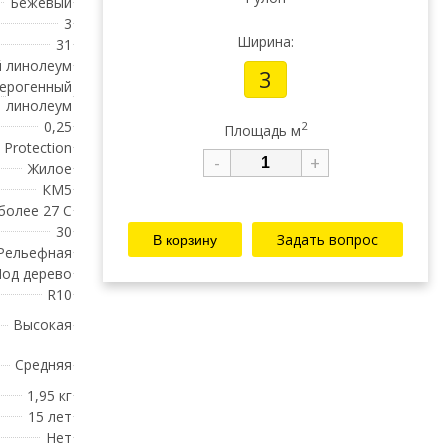
Бежевый
3
Ширина:
31
 линолеум
3
ерогенный
линолеум
0,25
2
Площадь м
 Protection
-
+
Жилое
КМ5
 более 27 С
30
Задать вопрос
Рельефная
од дерево
R10
Высокая
Средняя
1,95 кг
15 лет
Нет