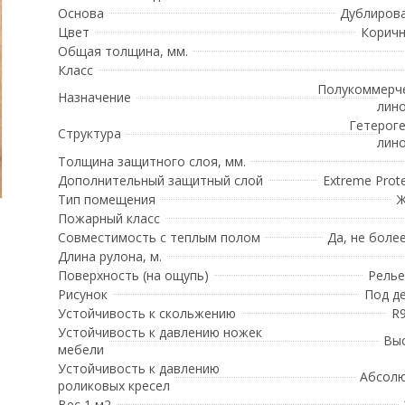
Основа
Дублиров
Цвет
Корич
Общая толщина, мм.
Класс
Полукоммерч
Назначение
лин
Гетерог
Структура
лин
Толщина защитного слоя, мм.
Дополнительный защитный слой
Extreme Prote
Тип помещения
Ж
Пожарный класс
Совместимость с теплым полом
Да, не более
Длина рулона, м.
Поверхность (на ощупь)
Рель
Рисунок
Под д
Устойчивость к скольжению
R9
Устойчивость к давлению ножек
Вы
мебели
Устойчивость к давлению
Абсол
роликовых кресел
Вес 1 м2