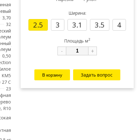
анная
невый
Ширина:
3,70
2.5
3
3.1
3.5
4
32
еский
олеум
2
Площадь м
енный
олеум
-
+
0,50
ction
илое
Задать вопрос
КМ5
 27 С
23
ефная
ерево
, R10
сокая
ютная
2,5 кг