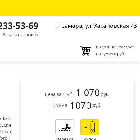
 233-53-69
г. Самара, ул. Хасановская 43
Заказать звонок
В корзине
0
товаров
На сумму
0
руб.
1 070
2
Цена за 1 м
-
руб.
1070
Сумма -
руб.
arkett
оссия
e Nova
ord 1
Нарезка
Рулон