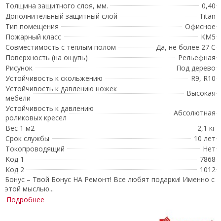
Толщина защитного слоя, мм.
0,40
Дополнительный защитный слой
Titan
Тип помещения
Офисное
Пожарный класс
КМ5
Совместимость с теплым полом
Да, не более 27 С
Поверхность (на ощупь)
Рельефная
Рисунок
Под дерево
Устойчивость к скольжению
R9, R10
Устойчивость к давлению ножек
Высокая
мебели
Устойчивость к давлению
Абсолютная
роликовых кресел
Вес 1 м2
2,1 кг
Срок службы
10 лет
Токопроводящий
Нет
Код 1
7868
Код 2
1012
Бонус – Твой Бонус НА Ремонт! Все любят подарки! Именно с
этой мыслью...
Подробнее