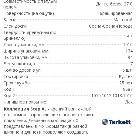
Совместимость с теплым
Да, не более 27 С
полом
Поверхность (на ощупь)
Брашированная
Блеск
Матовый
Слои доски
Сосна-Сосна-Порода
Твердость древесины (по
3.7
Бринеллю)
Длина упаковки, мм.
1010
Ширина упаковки, мм.
174
Высота упаковки, мм.
94
Вес упаковки, кг
7
Кол-во досок в уп.
6 шт.
Сортировка
Рустик
Срок службы
25 лет
Код 1
9687
Код 2
1010.1012.1013.1016
Финишное покрытие
Лак
Коллекция Step ХL
- крепкий винтажный
пол помнит взрослеющие шаги нескольких
поколений. Дизайны в коллекциях XL
представлены в 4-х форматах (в разной
ширине и длине) и позволяют создавать