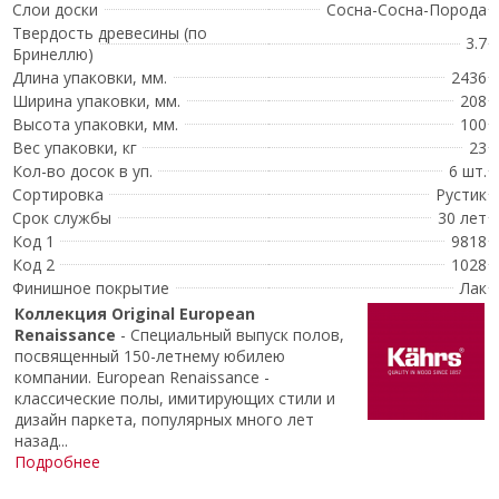
Слои доски
Сосна-Сосна-Порода
Твердость древесины (по
3.7
Бринеллю)
Длина упаковки, мм.
2436
Ширина упаковки, мм.
208
Высота упаковки, мм.
100
Вес упаковки, кг
23
Кол-во досок в уп.
6 шт.
Сортировка
Рустик
Срок службы
30 лет
Код 1
9818
Код 2
1028
Финишное покрытие
Лак
Коллекция Original European
Renaissance
-
Специальный выпуск полов,
посвященный 150-летнему юбилею
компании.
European Renaissance -
к
лассические полы, имитирующих стили и
дизайн паркета, популярных много лет
назад
...
Подробнее