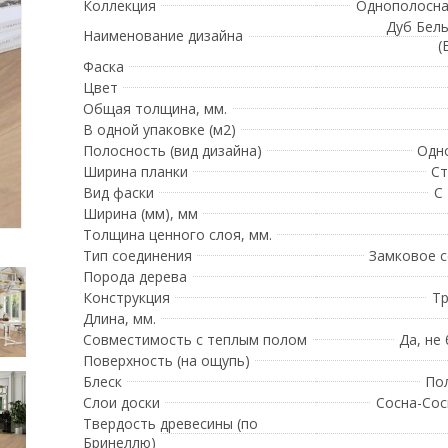
Коллекция
Однополосна
Дуб Бел
Наименование дизайна
(
Фаска
Цвет
Общая толщина, мм.
В одной упаковке (м2)
Полосность (вид дизайна)
Одн
Ширина планки
Ст
Вид фаски
С
Ширина (мм), мм
Толщина ценного слоя, мм.
Тип соединения
Замковое 
Порода дерева
Конструкция
Тр
Длина, мм.
Совместимость с теплым полом
Да, не
Поверхность (на ощупь)
Блеск
По
Слои доски
Сосна-Сос
Твердость древесины (по
Бринеллю)