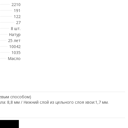
2210
191
122
27
8 шт.
Натур
25 лет
10042
1035
Масло
еевым способом)
а: 8,8 мм / Нижний слой из цельного слоя хвои:1,7 мм.