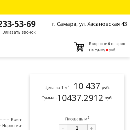
 233-53-69
г. Самара, ул. Хасановская 43
Заказать звонок
В корзине
0
товаров
На сумму
0
руб.
10 437
2
Цена за 1 м
-
руб.
10437.2912
Сумма -
руб.
2
Площадь м
Boen
Норвегия
-
+