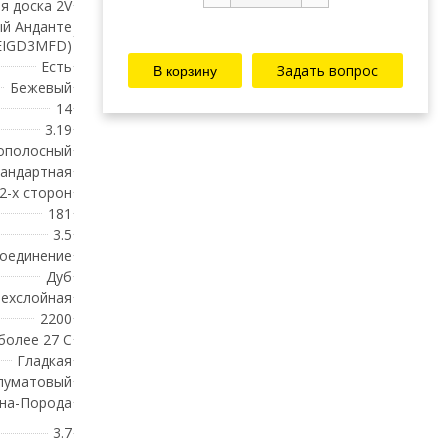
я доска 2V
ый Анданте
EIGD3MFD)
Есть
Задать вопрос
Бежевый
14
3.19
ополосный
андартная
 2-х сторон
181
3.5
соединение
Дуб
ехслойная
2200
 более 27 С
Гладкая
луматовый
на-Порода
3.7