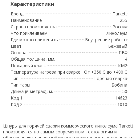
Бренд
Tarkett
Наименование
255
Страна производства
Россия
Что приклеиваем
Линолеум
Где можно применять
Внутренние работы
Цвет
Бежевый
Основа
ПВХ
Общая толщина, мм.
4
Пожарный класс
КМ2
Температура нагрева при сварке
От +350 C до +400 C
Тип
Горячая сварка
Тип тары
Бобина
Длина (в метрах), м.
50
Код 1
14623
Код 2
1010
Шнуры для горячей сварки коммерческого линолеума Tarkett
производятся по самым современным технологиям и
обеспечивают непревзойденную герметичность и прочность