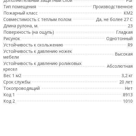
Дополнительный защитный слой
Pur
Тип помещения
Производственное
Пожарный класс
КМ2
Совместимость с теплым полом
Да, не более 27 С
Длина рулона, м.
23
Поверхность (на ощупь)
Гладкая
Рисунок
Однотонный
Устойчивость к скольжению
R9
Устойчивость к давлению ножек
Высокая
мебели
Устойчивость к давлению роликовых
Абсолютная
кресел
Вес 1 м2
3,2 кг
Срок службы
20 лет
Токопроводящий
Нет
Код 1
8913
Код 2
1010