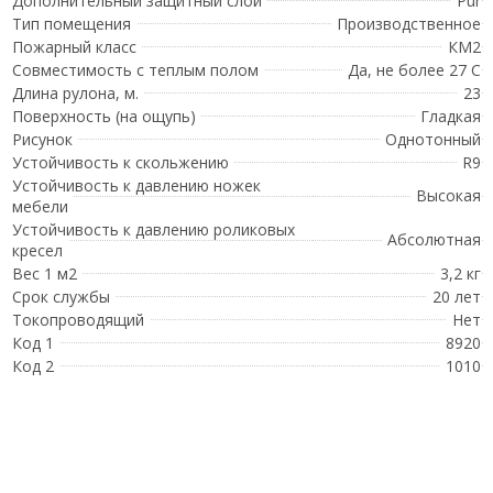
Дополнительный защитный слой
Pur
Тип помещения
Производственное
Пожарный класс
КМ2
Совместимость с теплым полом
Да, не более 27 С
Длина рулона, м.
23
Поверхность (на ощупь)
Гладкая
Рисунок
Однотонный
Устойчивость к скольжению
R9
Устойчивость к давлению ножек
Высокая
мебели
Устойчивость к давлению роликовых
Абсолютная
кресел
Вес 1 м2
3,2 кг
Срок службы
20 лет
Токопроводящий
Нет
Код 1
8920
Код 2
1010