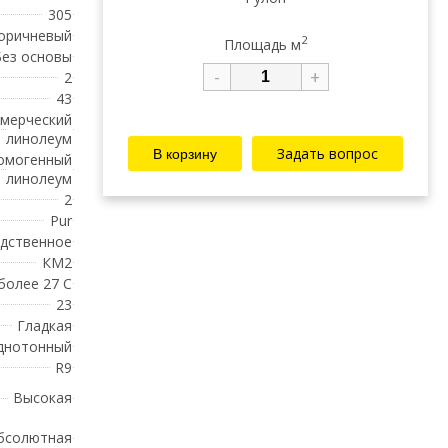
305
оричневый
2
Площадь м
Без основы
-
+
2
43
мерческий
линолеум
Задать вопрос
омогенный
линолеум
2
Pur
дственное
КМ2
 более 27 С
23
Гладкая
днотонный
R9
Высокая
бсолютная