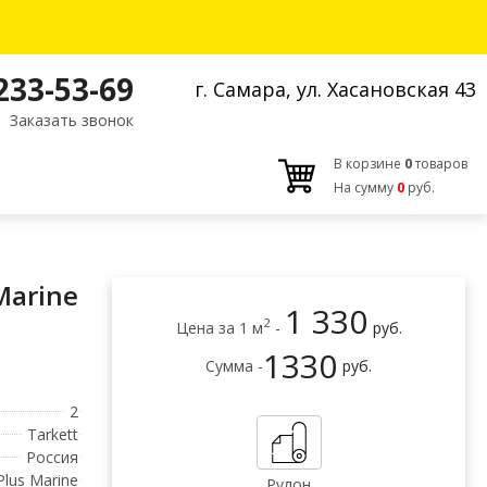
 233-53-69
г. Самара, ул. Хасановская 43
Заказать звонок
В корзине
0
товаров
На сумму
0
руб.
Marine
1 330
2
Цена за 1 м
-
руб.
1330
Сумма -
руб.
2
Tarkett
Россия
Plus Marine
Рулон