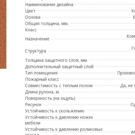
Наименование дизайна
Цвет
К
Основа
Общая толщина, мм.
Класс
Ком
Назначение
Г
Структура
Толщина защитного слоя, мм.
Дополнительный защитный слой
Тип помещения
Произво
Пожарный класс
Совместимость с теплым полом
Да, не
Длина рулона, м.
Поверхность (на ощупь)
Рисунок
О
Устойчивость к скольжению
Устойчивость к давлению ножек
мебели
Устойчивость к давлению роликовых
А
кресел