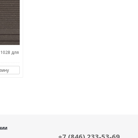
 1028 для
зину
НИИ
+7 (846) 233-53-69