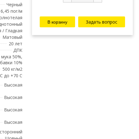
Черный
6,45 пог/м
олнотелая
Задать вопрос
Однотонный
 / Гладкая
Матовый
20 лет
ДПК
 мука 50%,
обавки 10%
500 кг/м2
 С до +70 С
Высокая
Высокая
Высокая
Высокая
сторонний
Шовный