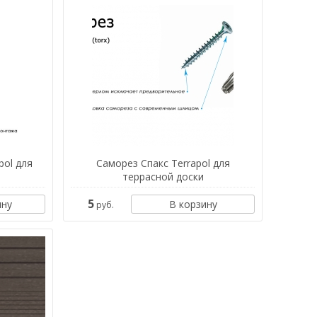
pol для
Саморез Спакс Terrapol для
террасной доски
5
ину
В корзину
руб.