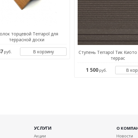
олок торцевой Terrapol для
террасной доски
47
В корзину
руб.
Ступень Terrapol Тик Киото
террас
1 500
В кор
руб.
УСЛУГИ
О КОМПА
Акции
Новости