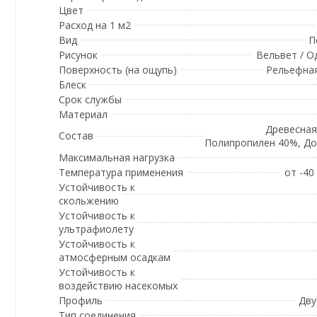
Цвет
Расход на 1 м2
Вид
П
Рисунок
Вельвет / 
Поверхность (на ощупь)
Рельефная
Блеск
Срок службы
Материал
Древесная
Состав
Полипропилен 40%, Д
Максимальная нагрузка
Температура применения
от -40
Устойчивость к
скольжению
Устойчивость к
ультрафиолету
Устойчивость к
атмосферным осадкам
Устойчивость к
воздействию насекомых
Профиль
Дву
Тип соединения