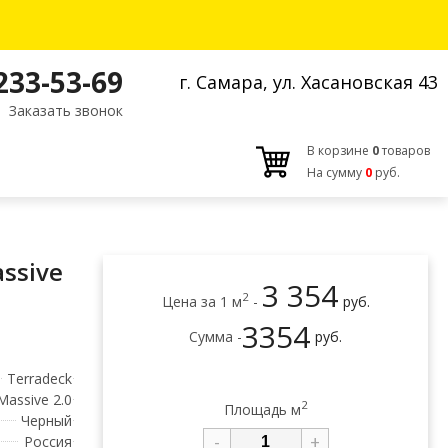
 233-53-69
г. Самара, ул. Хасановская 43
Заказать звонок
В корзине
0
товаров
На сумму
0
руб.
ssive
3 354
2
Цена за 1 м
-
руб.
3354
Сумма -
руб.
Terradeck
Massive 2.0
2
Площадь м
Черный
-
+
Россия