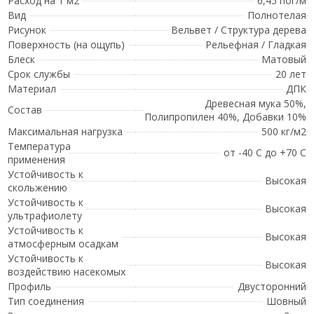
Расход на 1 м2
6,45 пог/м
Вид
Полнотелая
Рисунок
Вельвет / Структура дерева
Поверхность (на ощупь)
Рельефная / Гладкая
Блеск
Матовый
Срок службы
20 лет
Материал
ДПК
Древесная мука 50%,
Состав
Полипропилен 40%, Добавки 10%
Максимальная нагрузка
500 кг/м2
Температура
от -40 С до +70 С
применения
Устойчивость к
Высокая
скольжению
Устойчивость к
Высокая
ультрафиолету
Устойчивость к
Высокая
атмосферным осадкам
Устойчивость к
Высокая
воздействию насекомых
Профиль
Двусторонний
Тип соединения
Шовный