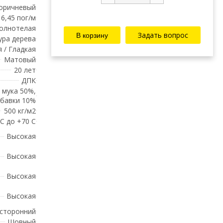
оричневый
6,45 пог/м
олнотелая
Задать вопрос
ура дерева
 / Гладкая
Матовый
20 лет
ДПК
 мука 50%,
обавки 10%
500 кг/м2
 С до +70 С
Высокая
Высокая
Высокая
Высокая
сторонний
Шовный