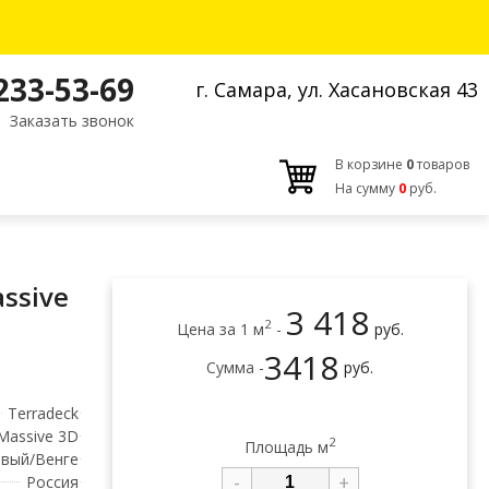
 233-53-69
г. Самара, ул. Хасановская 43
Заказать звонок
В корзине
0
товаров
На сумму
0
руб.
ssive
3 418
2
Цена за 1 м
-
руб.
3418
Сумма -
руб.
Terradeck
Massive 3D
2
Площадь м
вый/Венге
-
+
Россия