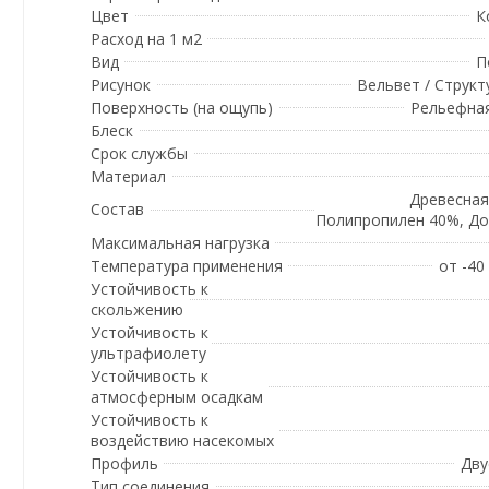
Цвет
К
Расход на 1 м2
Вид
П
Рисунок
Вельвет / Структ
Поверхность (на ощупь)
Рельефная
Блеск
Срок службы
Материал
Древесная
Состав
Полипропилен 40%, Д
Максимальная нагрузка
Температура применения
от -40
Устойчивость к
скольжению
Устойчивость к
ультрафиолету
Устойчивость к
атмосферным осадкам
Устойчивость к
воздействию насекомых
Профиль
Дву
Тип соединения