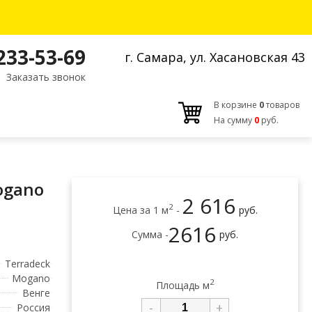
 233-53-69
г. Самара, ул. Хасановская 43
Заказать звонок
В корзине
0
товаров
На сумму
0
руб.
ogano
2 616
2
Цена за 1 м
-
руб.
2616
Сумма -
руб.
Terradeck
Mogano
2
Площадь м
Венге
-
+
Россия