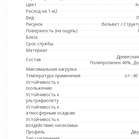
Цвет
К
Расход на 1 м2
Вид
П
Рисунок
Вельвет / Структ
Поверхность (на ощупь)
Блеск
Срок службы
Материал
Древесная
Состав
Полипропилен 40%, Д
Максимальная нагрузка
Температура применения
от -40
Устойчивость к
скольжению
Устойчивость к
ультрафиолету
Устойчивость к
атмосферным осадкам
Устойчивость к
воздействию насекомых
Профиль
Дву
Тип соединения