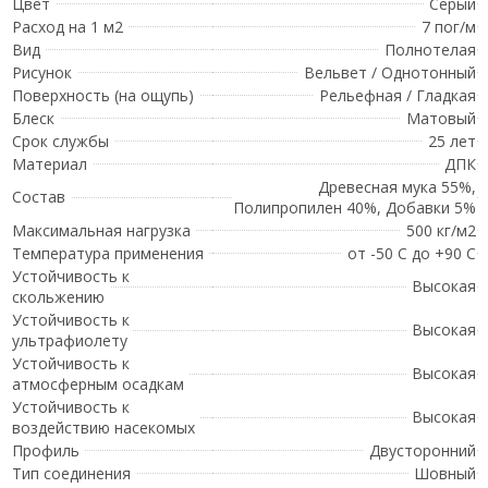
Цвет
Серый
Расход на 1 м2
7 пог/м
Вид
Полнотелая
Рисунок
Вельвет / Однотонный
Поверхность (на ощупь)
Рельефная / Гладкая
Блеск
Матовый
Срок службы
25 лет
Материал
ДПК
Древесная мука 55%,
Состав
Полипропилен 40%, Добавки 5%
Максимальная нагрузка
500 кг/м2
Температура применения
от -50 С до +90 С
Устойчивость к
Высокая
скольжению
Устойчивость к
Высокая
ультрафиолету
Устойчивость к
Высокая
атмосферным осадкам
Устойчивость к
Высокая
воздействию насекомых
Профиль
Двусторонний
Тип соединения
Шовный