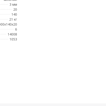
3 мм
20
140
21 кг
000x140x20
6
14008
1053