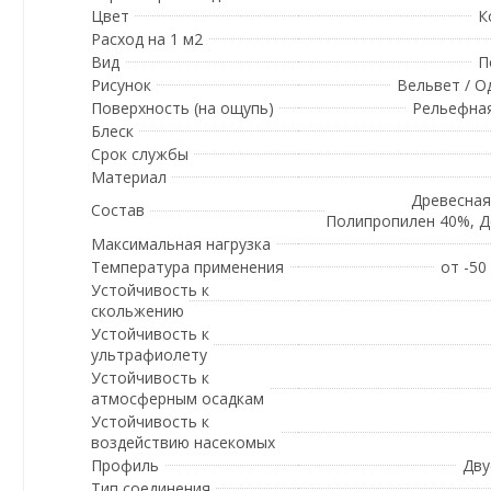
Цвет
К
Расход на 1 м2
Вид
П
Рисунок
Вельвет / 
Поверхность (на ощупь)
Рельефная
Блеск
Срок службы
Материал
Древесная
Состав
Полипропилен 40%, 
Максимальная нагрузка
Температура применения
от -50
Устойчивость к
скольжению
Устойчивость к
ультрафиолету
Устойчивость к
атмосферным осадкам
Устойчивость к
воздействию насекомых
Профиль
Дву
Тип соединения