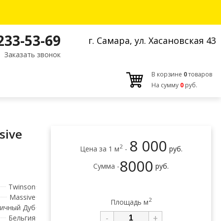
 233-53-69
г. Самара, ул. Хасановская 43
Заказать звонок
В корзине
0
товаров
На сумму
0
руб.
sive
8 000
2
Цена за 1 м
-
руб.
8000
Сумма -
руб.
Twinson
Massive
2
Площадь м
тичный Дуб
-
+
Бельгия