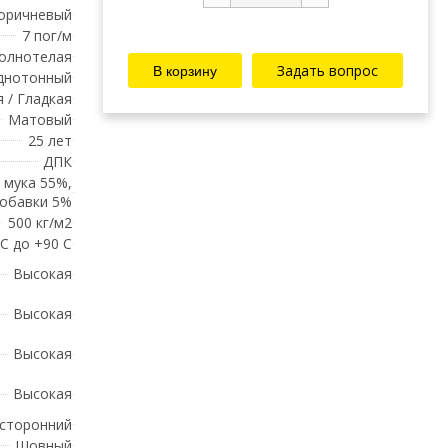
оричневый
7 пог/м
олнотелая
Задать вопрос
Однотонный
 / Гладкая
Матовый
25 лет
ДПК
 мука 55%,
Добавки 5%
500 кг/м2
 С до +90 С
Высокая
Высокая
Высокая
Высокая
сторонний
Шовный