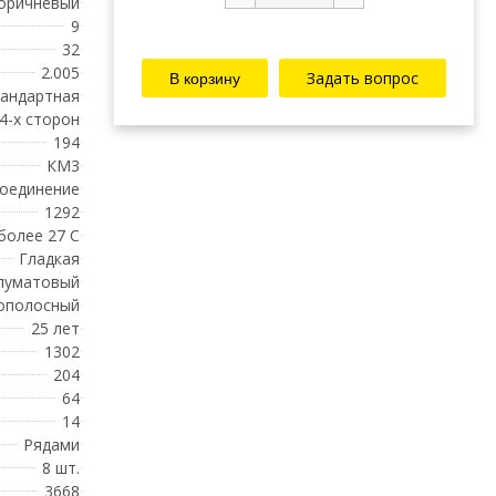
оричневый
9
32
2.005
Задать вопрос
андартная
 4-х сторон
194
КМ3
соединение
1292
 более 27 С
Гладкая
луматовый
ополосный
25 лет
1302
204
64
14
Рядами
8 шт.
3668