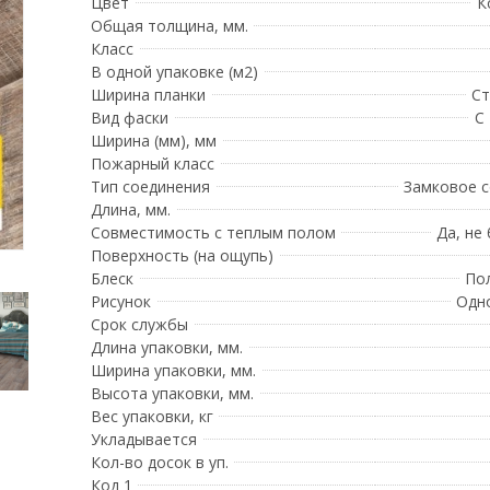
Цвет
К
Общая толщина, мм.
Класс
В одной упаковке (м2)
Ширина планки
Ст
Вид фаски
С
Ширина (мм), мм
Пожарный класс
Тип соединения
Замковое 
Длина, мм.
Совместимость с теплым полом
Да, не
Поверхность (на ощупь)
Блеск
По
Рисунок
Одн
Срок службы
Длина упаковки, мм.
Ширина упаковки, мм.
Высота упаковки, мм.
Вес упаковки, кг
Укладывается
Кол-во досок в уп.
Код 1