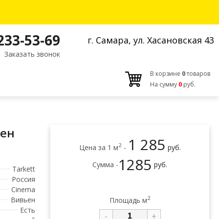
 233-53-69
г. Самара, ул. Хасановская 43
Заказать звонок
В корзине
0
товаров
На сумму
0
руб.
ьен
1 285
2
Цена за 1 м
-
руб.
1285
Сумма -
руб.
Tarkett
Россия
Cinema
2
Вивьен
Площадь м
Есть
-
+